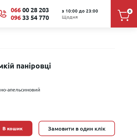
066
00 28 203
з 10:00 до 23:00
0
096
33 54 770
Щодня
мкій паніровці
лино-апельсиновий
Замовити в один клік
В кошик