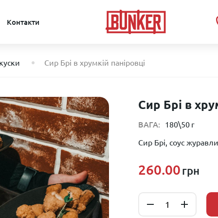
Контакти
акуски
Сир Брі в хрумкій паніровці
Сир Брі в хру
ВАГА
:
180\50
г
Сир Брі, соус журав
260.00
грн