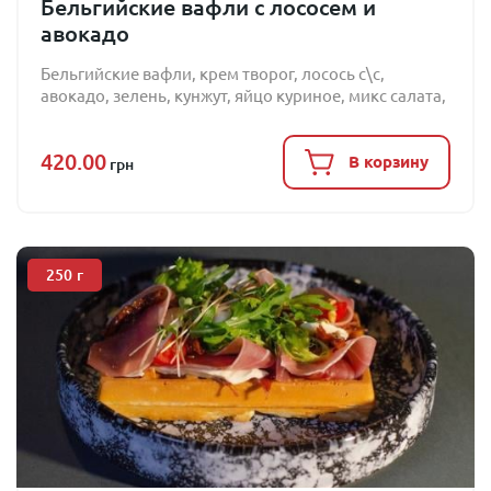
Бельгийские вафли с лососем и
авокадо
Бельгийские вафли, крем творог, лосось с\с,
авокадо, зелень, кунжут, яйцо куриное, микс салата,
горчичный соус
420.00
В корзину
грн
250
г