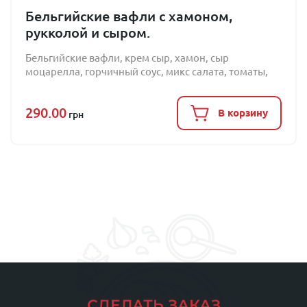
Бельгийские вафли с хамоном,
рукколой и сыром.
Бельгийские вафли, крем сыр, хамон, сыр
моцарелла, горчичный соус, микс салата, томаты,
рукокола, кедровый орех
290.00
В корзину
грн
СДЕЛАТЬ ЗАКАЗ